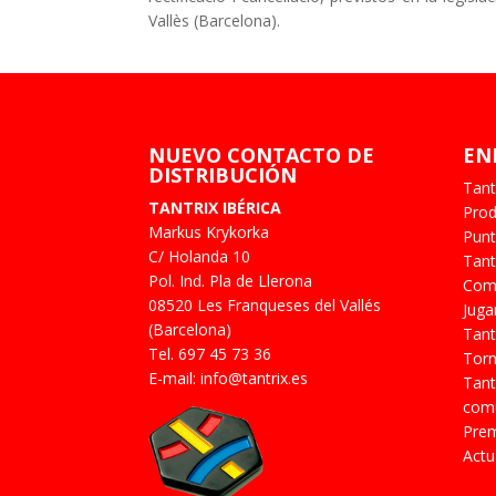
Vallès (Barcelona).
NUEVO CONTACTO DE
EN
DISTRIBUCIÓN
Tant
TANTRIX IBÉRICA
Prod
Markus Krykorka
Punt
C/ Holanda 10
Tant
Pol. Ind. Pla de Llerona
Com 
08520 Les Franqueses del Vallés
Juga
(Barcelona)
Tant
Tel. 697 45 73 36
Torn
E-mail: info@tantrix.es
Tant
comu
Prem
Actu