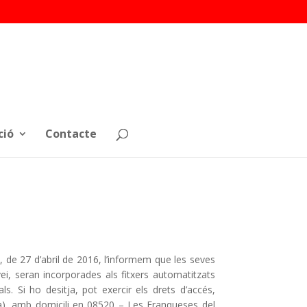
ció
Contacte
de 27 d’abril de 2016, l’informem que les seves
i, seran incorporades als fitxers automatitzats
ls. Si ho desitja, pot exercir els drets d’accés,
orka), amb domicili en 08520 – Les Franqueses del