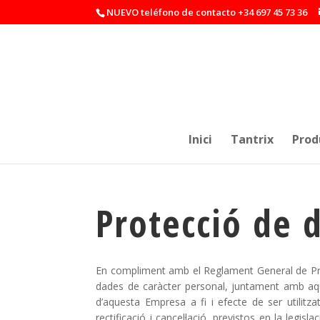
NUEVO teléfono de contacto +34 697 45 73 36
Inici
Tantrix
Prod
Protecció de 
En compliment amb el Reglament General de Prot
dades de caràcter personal, juntament amb aque
d’aquesta Empresa a fi i efecte de ser utilitzat
rectificació i cancel·lació, previstos en la leg