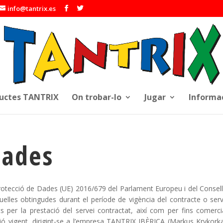
info@tantrix.es
uctes TANTRIX
On trobar-lo
Jugar
Informa
dades
ecció de Dades (UE) 2016/679 del Parlament Europeu i del Consell, 
lles obtingudes durant el període de vigència del contracte o serve
s per la prestació del servei contractat, així com per fins comercia
islació vigent, dirigint-se a l’empresa TANTRIX IBÈRICA (Markus Kryk