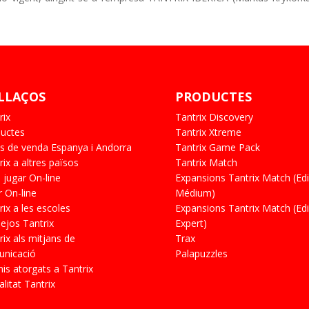
LLAÇOS
PRODUCTES
rix
Tantrix Discovery
uctes
Tantrix Xtreme
s de venda Espanya i Andorra
Tantrix Game Pack
rix a altres països
Tantrix Match
jugar On-line
Expansions Tantrix Match (Edi
r On-line
Médium)
rix a les escoles
Expansions Tantrix Match (Edi
ejos Tantrix
Expert)
rix als mitjans de
Trax
nicació
Palapuzzles
is atorgats a Tantrix
alitat Tantrix