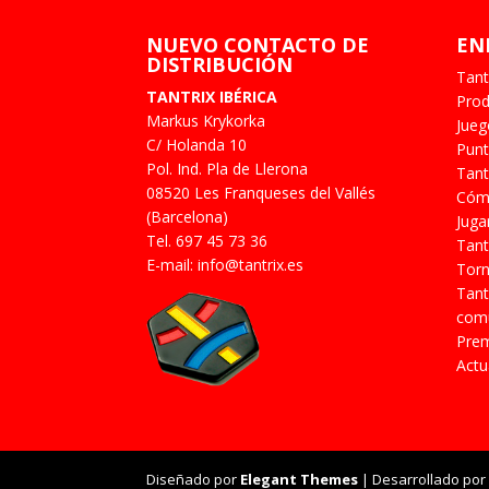
NUEVO CONTACTO DE
EN
DISTRIBUCIÓN
Tant
TANTRIX IBÉRICA
Prod
Markus Krykorka
Jue
C/ Holanda 10
Punt
Pol. Ind. Pla de Llerona
Tant
08520 Les Franqueses del Vallés
Cómo
(Barcelona)
Juga
Tel. 697 45 73 36
Tant
E-mail: info@tantrix.es
Torn
Tant
comu
Prem
Actu
Diseñado por
Elegant Themes
| Desarrollado po