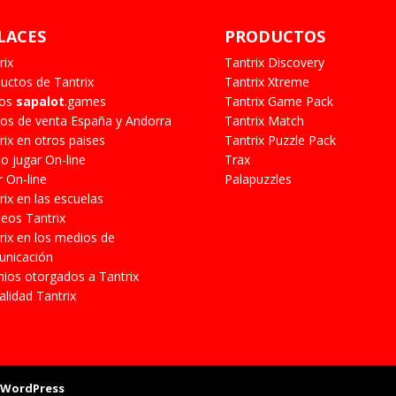
LACES
PRODUCTOS
rix
Tantrix Discovery
uctos de Tantrix
Tantrix Xtreme
gos
sapalot
.games
Tantrix Game Pack
os de venta España y Andorra
Tantrix Match
rix en otros paises
Tantrix Puzzle Pack
 jugar On-line
Trax
r On-line
Palapuzzles
rix en las escuelas
eos Tantrix
rix en los medios de
nicación
ios otorgados a Tantrix
alidad Tantrix
r
WordPress